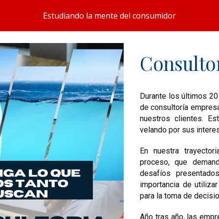
Estudiando la mente del consumidor
ip to main content
Skip to navigat
C
onsulto
Durante los últimos 20
de consultoría empresa
nuestros clientes. Es
velando por sus inter
En nuestra trayecto
proceso, que demanda
desafíos presentados
importancia de utiliza
para la toma de decisi
Año tras año, las empr